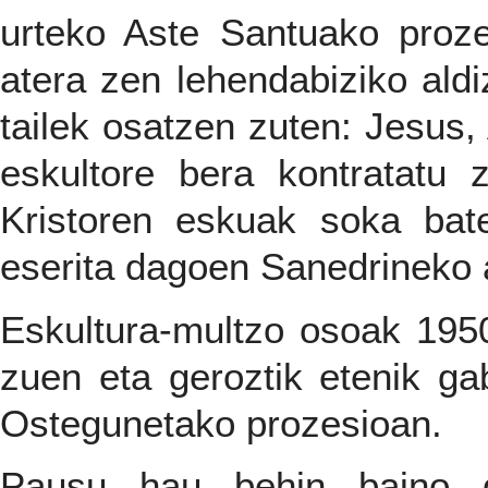
urteko Aste Santuako proz
atera zen lehendabiziko aldi
tailek osatzen zuten: Jesus,
eskultore bera kontratatu 
Kristoren eskuak soka bat
eserita dagoen Sanedrineko 
Eskultura-multzo osoak 195
zuen eta geroztik etenik g
Ostegunetako prozesioan.
Pausu hau behin baino ge