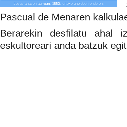
Jesus anasen aurrean, 1983. urteko uholdeen ondoren.
Pascual de Menaren kalkulae
Berarekin desfilatu ahal 
eskultoreari anda batzuk egit