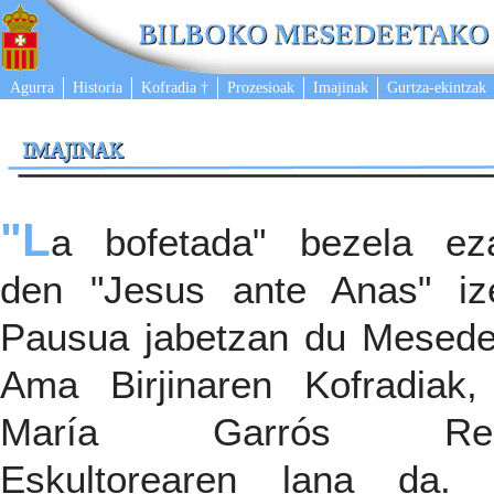
Agurra
Historia
Kofradia †
Prozesioak
Imajinak
Gurtza-ekintzak
"L
a bofetada" bezela ez
den "Jesus ante Anas" iz
Pausua jabetzan du Mesede
Ama Birjinaren Kofradiak,
María Garrós Regu
Eskultorearen lana da. 