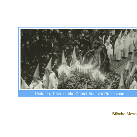
Pietatea, 1945. urteko Ostiral Santuko Prozesioan.
† Bilboko Mesed